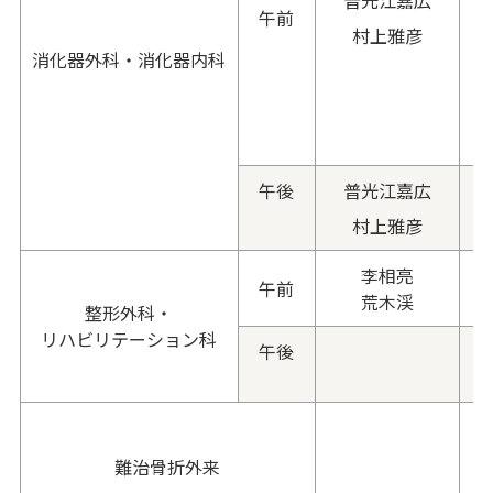
普光江嘉広
午前
村上雅彦
消化器外科・消化器内科
午後
普光江嘉広
村上雅彦
李相亮
午前
荒木渓
整形外科・
リハビリテーション科
午後
難治骨折外来