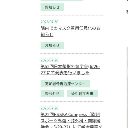
お知らせ
2026.07.30
院内でのマスク着用任意化のお
知らせ
お知らせ
2026.07.28
第52回日本整形外傷学会(6/26-
27)にて発表を行いました
高齢者骨折治療センター
整形外科
骨粗鬆症外来
2026.07.28
第22回ESSKA Congress（欧州
スポーツ外傷・膝外科・関節鏡
学会；5/20-22）にて学会発表を