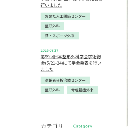
行いました
おおた人工関節センター
整形外科
膝・スポーツ外来
2026.07.27
第99回日本整形外科学会学術総
会(5/21-24)にて学会発表を行い
ました
高齢者骨折治療センター
整形外科
骨粗鬆症外来
カテゴリー
CATEGORY