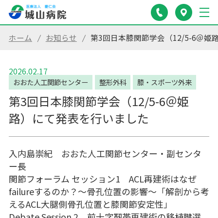
ホーム
お知らせ
第3回日本膝関節学会（12/5-6＠
2026.02.17
おおた人工関節センター
整形外科
膝・スポーツ外来
第3回日本膝関節学会（12/5-6＠姫
路）にて発表を行いました
入内島崇紀 おおた人工関節センター・副センタ
ー長
関節フォーラム セッション1 ACL再建術はなぜ
failureするのか？～骨孔位置の影響～「解剖から考
えるACL大腿側骨孔位置と膝関節安定性」
Debate Session 2 前十字靭帯再建術の移植腱選